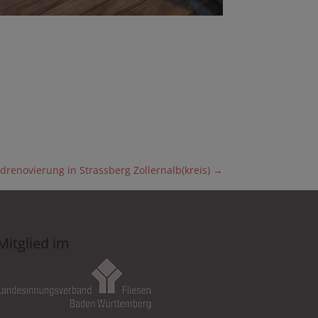
drenovierung in Strassberg Zollernalb(kreis)
→
Mitglied im