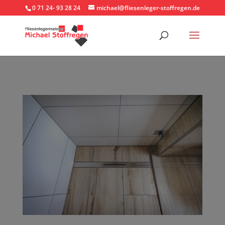
0 71 24- 93 28 24
michael@fliesenleger-stoffregen.de