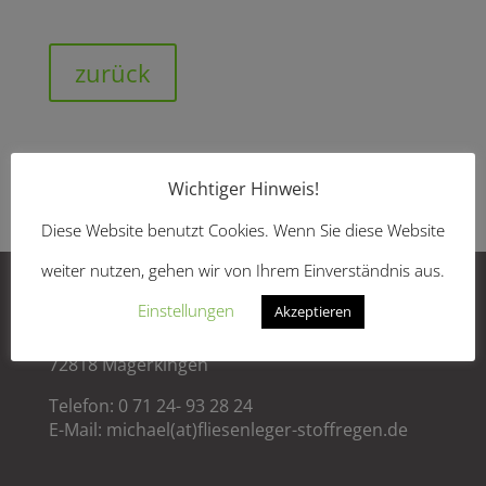
zurück
Wichtiger Hinweis!
←
Salmendingen
Salmendingen
→
Diese Website benutzt Cookies. Wenn Sie diese Website
weiter nutzen, gehen wir von Ihrem Einverständnis aus.
Adresse und Kontakt
Einstellungen
Akzeptieren
Johannes Brenz Straße 17
72818 Mägerkingen
Telefon: 0 71 24- 93 28 24
E-Mail:
michael(at)fliesenleger-stoffregen.de