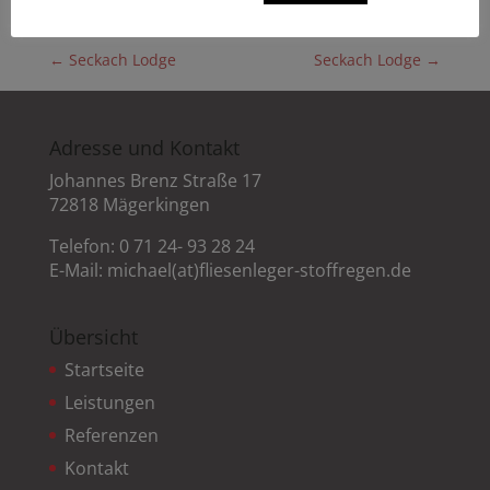
←
Seckach Lodge
Seckach Lodge
→
Adresse und Kontakt
Johannes Brenz Straße 17
72818 Mägerkingen
Telefon: 0 71 24- 93 28 24
E-Mail:
michael(at)fliesenleger-stoffregen.de
Übersicht
Startseite
Leistungen
Referenzen
Kontakt