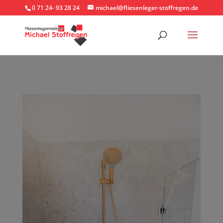
0 71 24- 93 28 24
michael@fliesenleger-stoffregen.de